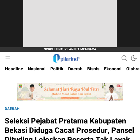
Dimana Arah Bangsa Bermula
Pilarind.id
Headline
Nasional
Politik
Daerah
Bisnis
Ekonomi
Olahr
DAERAH
Seleksi Pejabat Pratama Kabupaten
Bekasi Diduga Cacat Prosedur, Pansel
Dituding Loloskan Peserta Tak Layak