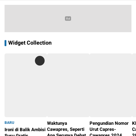
Widget Collection
BARU
Waktunya
Pengundian Nomor
K
Cawapres, Seperti
Urut Capres-
C
Ironi di Balik Ambisi
Apa Serunya Debat
Cawapres 2024
2
Susu Gratis