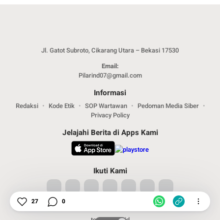
Jl. Gatot Subroto, Cikarang Utara – Bekasi 17530
Email:
Pilarind07@gmail.com
Informasi
Redaksi
Kode Etik
SOP Wartawan
Pedoman Media Siber
Privacy Policy
Jelajahi Berita di Apps Kami
Ikuti Kami
27
0
Partner Network
terkenal.co.id