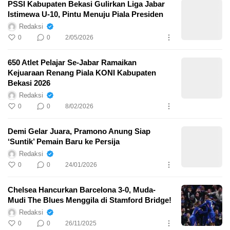
PSSI Kabupaten Bekasi Gulirkan Liga Jabar
Istimewa U-10, Pintu Menuju Piala Presiden
Redaksi
0
0
2/05/2026
650 Atlet Pelajar Se-Jabar Ramaikan
Kejuaraan Renang Piala KONI Kabupaten
Bekasi 2026
Redaksi
0
0
8/02/2026
Demi Gelar Juara, Pramono Anung Siap
‘Suntik’ Pemain Baru ke Persija
Redaksi
0
0
24/01/2026
Chelsea Hancurkan Barcelona 3-0, Muda-
Mudi The Blues Menggila di Stamford Bridge!
Redaksi
0
0
26/11/2025