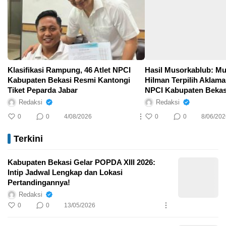
Klasifikasi Rampung, 46 Atlet NPCI
Hasil Musorkablub: 
Kabupaten Bekasi Resmi Kantongi
Hilman Terpilih Aklam
Tiket Peparda Jabar
NPCI Kabupaten Bekas
2031
Redaksi
Redaksi
0
0
4/08/2026
0
0
8/06/202
Terkini
Kabupaten Bekasi Gelar POPDA XIII 2026:
Intip Jadwal Lengkap dan Lokasi
Pertandingannya!
Redaksi
0
0
13/05/2026