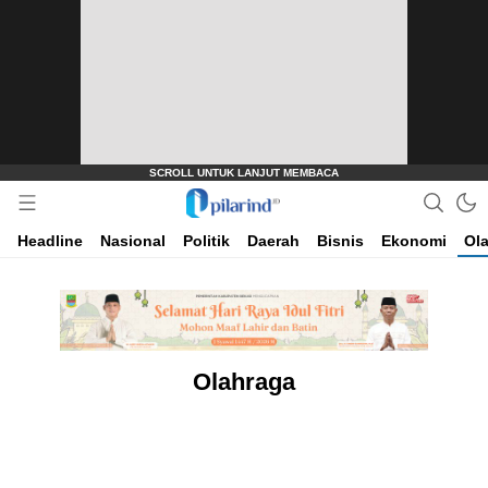
Dimana Arah Bangsa Bermula
Pilarind.id
Headline
Nasional
Politik
Daerah
Bisnis
Ekonomi
Ol
Olahraga