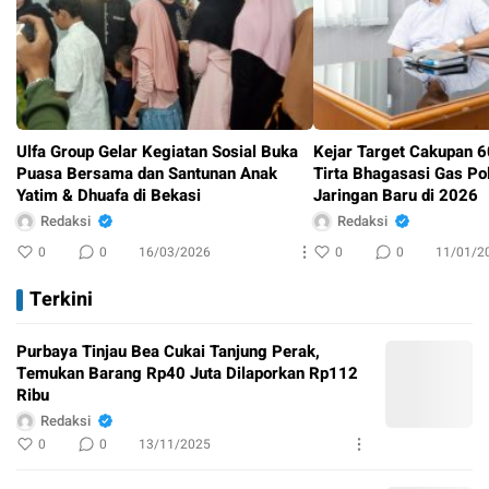
Ulfa Group Gelar Kegiatan Sosial Buka
Kejar Target Cakupan 
Puasa Bersama dan Santunan Anak
Tirta Bhagasasi Gas Po
Yatim & Dhuafa di Bekasi
Jaringan Baru di 2026
Redaksi
Redaksi
0
0
16/03/2026
0
0
11/01/2
Terkini
Purbaya Tinjau Bea Cukai Tanjung Perak,
Temukan Barang Rp40 Juta Dilaporkan Rp112
Ribu
Redaksi
0
0
13/11/2025