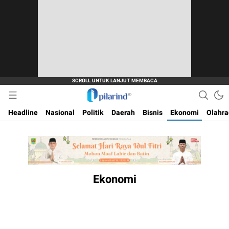
Dimana Arah Bangsa Bermula
Pilarind.id
Headline
Nasional
Politik
Daerah
Bisnis
Ekonomi
Olahr
Ekonomi