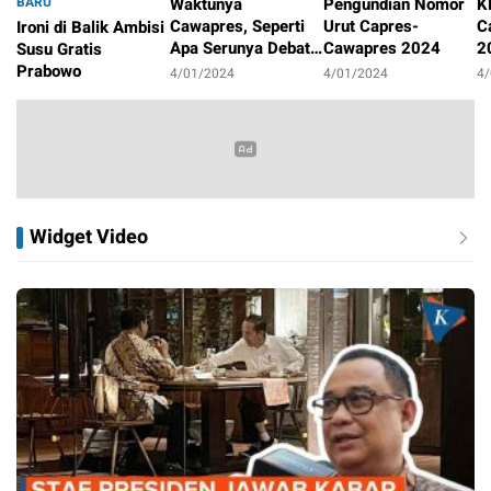
BARU
Waktunya
Pengundian Nomor
K
Cawapres, Seperti
Urut Capres-
C
Ironi di Balik Ambisi
Apa Serunya Debat
Cawapres 2024
2
Susu Gratis
Pilpres 2024?
P
Prabowo
4/01/2024
4/01/2024
4
4/01/2024
Widget Video