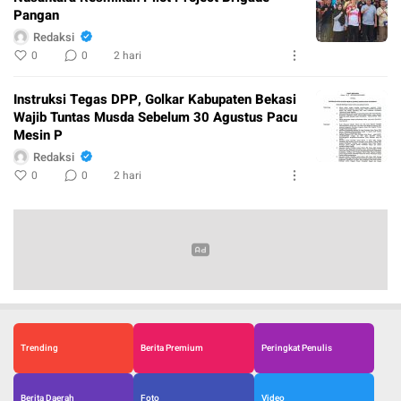
Pangan
Redaksi
0
0
2 hari
Instruksi Tegas DPP, Golkar Kabupaten Bekasi
Wajib Tuntas Musda Sebelum 30 Agustus Pacu
Mesin P
Redaksi
0
0
2 hari
Trending
Berita Premium
Peringkat Penulis
Berita Daerah
Foto
Video