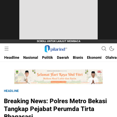
Dimana Arah Bangsa Bermula
Pilarind.id
Headline
Nasional
Politik
Daerah
Bisnis
Ekonomi
Olahr
HEADLINE
Breaking News: Polres Metro Bekasi
Tangkap Pejabat Perumda Tirta
Bhagasasi