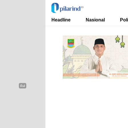
Pilarind.id
Dimana Arah Bangsa Bermula
Headline
Nasional
Poli