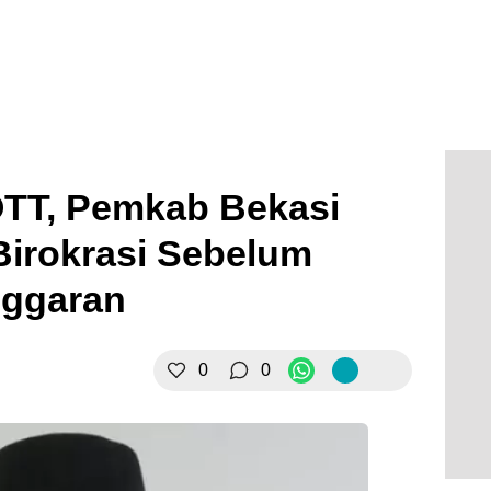
OTT, Pemkab Bekasi
irokrasi Sebelum
nggaran
0
0