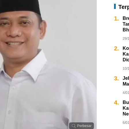
Ter
1.
Br
Ta
Bh
29/
2.
Ko
Ka
Di
10/
3.
Je
Ma
4/0
4.
Bu
Ka
Ne
6/0
Perbesar