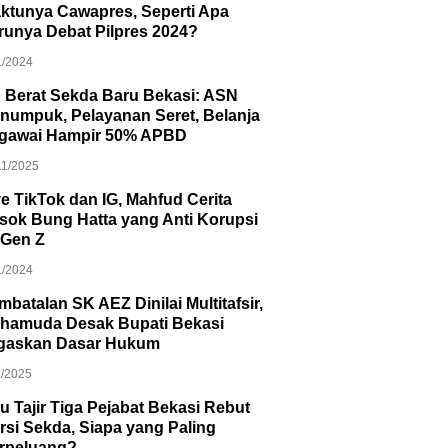
ktunya Cawapres, Seperti Apa
runya Debat Pilpres 2024?
1/2024
 Berat Sekda Baru Bekasi: ASN
numpuk, Pelayanan Seret, Belanja
gawai Hampir 50% APBD
11/2025
ve TikTok dan IG, Mahfud Cerita
sok Bung Hatta yang Anti Korupsi
 Gen Z
1/2024
mbatalan SK AEZ Dinilai Multitafsir,
hamuda Desak Bupati Bekasi
gaskan Dasar Hukum
1/2025
u Tajir Tiga Pejabat Bekasi Rebut
rsi Sekda, Siapa yang Paling
rpeluang?