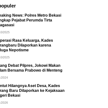
populer
eaking News: Polres Metro Bekasi
ngkap Pejabat Perumda Tirta
agasasi
10/2025
perasi Rasa Keluarga, Kades
rangbaru Dilaporkan karena
duga Nepotisme
10/2025
lang Debat Pilpres, Jokowi Makan
lam Bersama Prabowo di Menteng
1/2024
ntut Hilangnya Aset Desa, Kades
rang Baru Dilaporkan ke Kejaksaan
geri Bekasi
1/2026