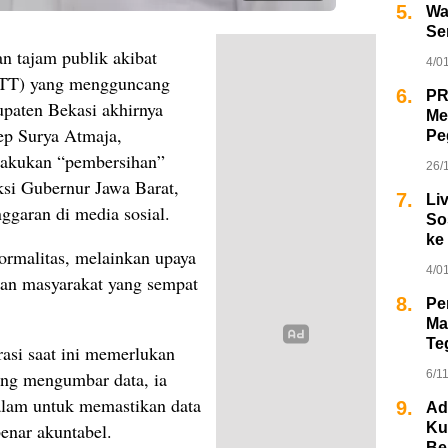
5.
Wa
Se
n tajam publik akibat
4/0
OTT) yang mengguncang
6.
PR
upaten Bekasi akhirnya
Me
sep Surya Atmaja,
Pe
akukan “pembersihan”
26/
ksi Gubernur Jawa Barat,
7.
Li
nggaran di media sosial.
So
ke
ormalitas, melainkan upaya
4/0
aan masyarakat yang sempat
8.
Pe
Ma
Te
asi saat ini memerlukan
ung mengumbar data, ia
6/1
alam untuk memastikan data
9.
Ad
benar akuntabel.
Ku
Be