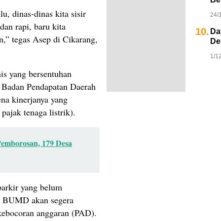
u, dinas-dinas kita sisir
24/
 dan rapi, baru kita
10.
Da
,” tegas Asep di Cikarang,
De
1/1
is yang bersentuhan
. Badan Pendapatan Daerah
na kinerjanya yang
ajak tenaga listrik).
emborosan, 179 Desa
 parkir yang belum
ola BUMD akan segera
kebocoran anggaran (PAD).