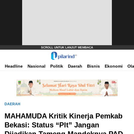
Dimana Arah Bangsa Bermula
Pilarind.id
Headline
Nasional
Politik
Daerah
Bisnis
Ekonomi
Ol
DAERAH
MAHAMUDA Kritik Kinerja Pemkab
Bekasi: Status “Plt” Jangan
Dijadikan Tameng Mandeknya PAD