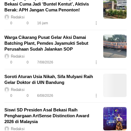
Bekasi Cuma Jadi ‘Buntel Kentut’, Aktivis
Berak: APH Jangan Cuma Penonton!
Redaksi
0
0
16 jam
Warga Cikarang Pusat Gelar Aksi Damai
Batching Plant, Pemdes Jayamukti Sebut
Perusahaan Sudah Jalankan SOP
Redaksi
0
0
7/08/2026
Soroti Aturan Usia Nikah, Sifa Mulyani Raih
Gelar Doktor di UIN Bandung
Redaksi
0
0
6/08/2026
Siswi SD Presiden Asal Bekasi Raih
Penghargaan ArtSense Distinction Award
2026 di Malaysia
Redaksi