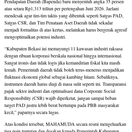
Pendapatan Daerah (Bapenda) baru menyentuh angka 35 persen
atau setara Rp1,313 triliun per pertengahan Juni 2026. Jaelani
mendesak agar tim-tim taktis yang dibentuk seperti Satgas PAD,
Satgas CSR, dan Tim Penataan Aset Daerah tidak sekadar
menjadi formalitas di atas kertas, melainkan harus bergerak agresif
mengoptimalkan potensi industri.
“Kabupaten Bekasi ini memayungi 11 kawasan industri raksasa
dengan ribuan korporasi berskala nasional hingga internasional.
Sangat ironis dan tidak logis jika kemandirian fiskal kita masih
lemah. Pemerintah daerah tidak boleh terus-menerus menjadikan
fluktuasi ekonomi global sebagai kambing hitam. Sebaliknya,
instrumen daerah harus diuji di masa sulit seperti ini. Transparansi
pajak sektor industri dan optimalisasi dana Corporate Social
Responsibility (CSR) wajib diperketat, jangan sampai beban
target PAD justru lebih berat bertumpu pada PBB masyarakat
kecil,” paparnya secara lugas.
Atas kondisi tersebut, MAHAMUDA secara resmi mengeluarkan
tiga poin tuntutan dan desakan kepada Pemerintah Kabupaten