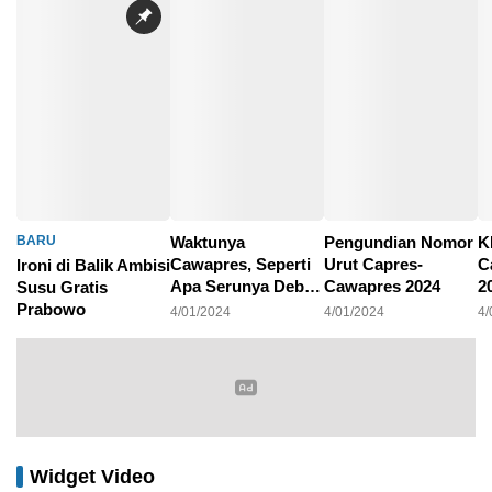
BARU
Waktunya
Pengundian Nomor
K
Cawapres, Seperti
Urut Capres-
C
Ironi di Balik Ambisi
Apa Serunya Debat
Cawapres 2024
2
Susu Gratis
Pilpres 2024?
P
Prabowo
4/01/2024
4/01/2024
4/
4/01/2024
Widget Video