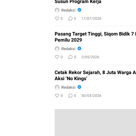
Susun Program Kerja
Redaksi
0
0
17/07/2026
Pasang Target Tinggi, Siqom Bidik 7
Pemilu 2029
Redaksi
0
0
2/05/2026
Cetak Rekor Sejarah, 8 Juta Warga A
Aksi ‘No Kings’
Redaksi
0
0
30/03/2026