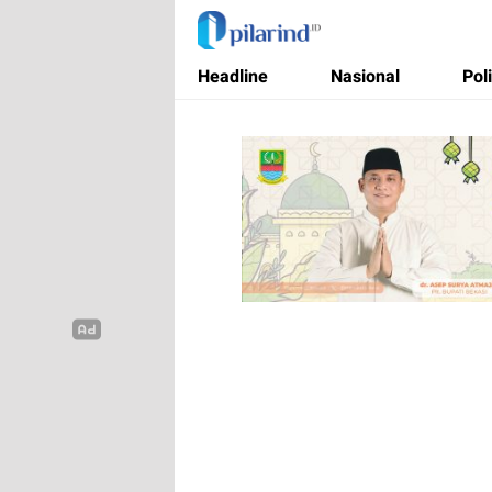
Pilarind.id
Dimana Arah Bangsa Bermula
Headline
Nasional
Poli