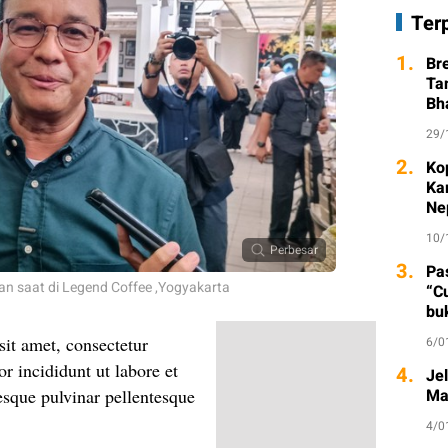
Ter
1.
Br
Ta
Bh
29/
2.
Ko
Ka
Ne
10/
Perbesar
3.
Pa
n saat di Legend Coffee ,Yogyakarta
“C
bu
it amet, consectetur
6/0
r incididunt ut labore et
4.
Je
Ma
esque pulvinar pellentesque
4/0