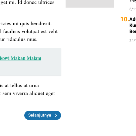
eget mi. Id donec ultrices
6/1
10.
Ad
icies mi quis hendrerit.
Ku
acilisis volutpat est velit
Be
tur ridiculus mus.
24/
 Jokowi Makan Malam
s at tellus at urna
 sem viverra aliquet eget
Selanjutnya