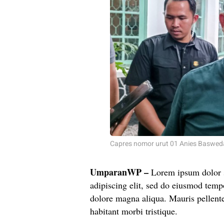
Capres nomor urut 01 Anies Basweda
UmparanWP
–
Lorem ipsum dolor s
adipiscing elit, sed do eiusmod tempo
dolore magna aliqua. Mauris pellent
habitant morbi tristique.