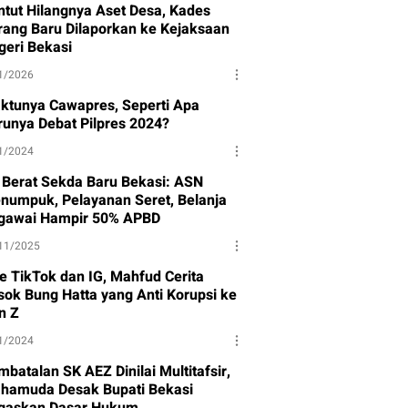
ntut Hilangnya Aset Desa, Kades
rang Baru Dilaporkan ke Kejaksaan
geri Bekasi
1/2026
ktunya Cawapres, Seperti Apa
runya Debat Pilpres 2024?
1/2024
 Berat Sekda Baru Bekasi: ASN
numpuk, Pelayanan Seret, Belanja
gawai Hampir 50% APBD
11/2025
ve TikTok dan IG, Mahfud Cerita
sok Bung Hatta yang Anti Korupsi ke
n Z
1/2024
batalan SK AEZ Dinilai Multitafsir,
hamuda Desak Bupati Bekasi
gaskan Dasar Hukum