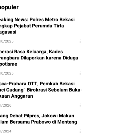
populer
eaking News: Polres Metro Bekasi
ngkap Pejabat Perumda Tirta
agasasi
10/2025
perasi Rasa Keluarga, Kades
rangbaru Dilaporkan karena Diduga
potisme
10/2025
sca-Prahara OTT, Pemkab Bekasi
uci Gudang” Birokrasi Sebelum Buka-
kaan Anggaran
1/2026
lang Debat Pilpres, Jokowi Makan
lam Bersama Prabowo di Menteng
1/2024