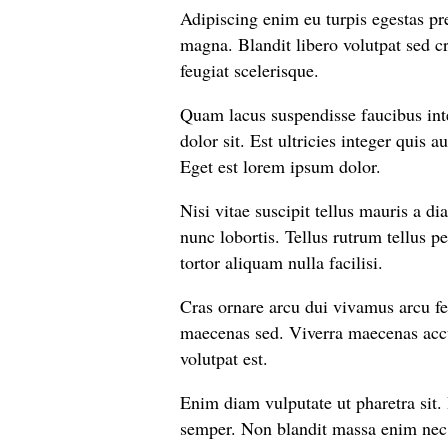
Adipiscing enim eu turpis egestas pr
magna. Blandit libero volutpat sed cra
feugiat scelerisque.
Quam lacus suspendisse faucibus in
dolor sit. Est ultricies integer quis a
Eget est lorem ipsum dolor.
Nisi vitae suscipit tellus mauris a di
nunc lobortis. Tellus rutrum tellus p
tortor aliquam nulla facilisi.
Cras ornare arcu dui vivamus arcu fe
maecenas sed. Viverra maecenas accu
volutpat est.
Enim diam vulputate ut pharetra sit.
semper. Non blandit massa enim nec