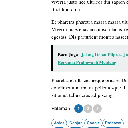
viverra justo nec ultrices dui sapien 
tincidunt arcu.
Et pharetra pharetra massa massa ultr
Viverra maecenas accumsan lacus vel f
egestas. Dis parturient montes nasce
Baca Juga
Jelang Debat Pilpres,
Bersama Prabowo di Menteng
Pharetra et ultrices neque ornare. Dui
condimentum mattis pellentesque. Ut
sit amet tellus cras adipiscing.
Halaman
1
2
3
Anies
Ganjar
Google
Prabowo