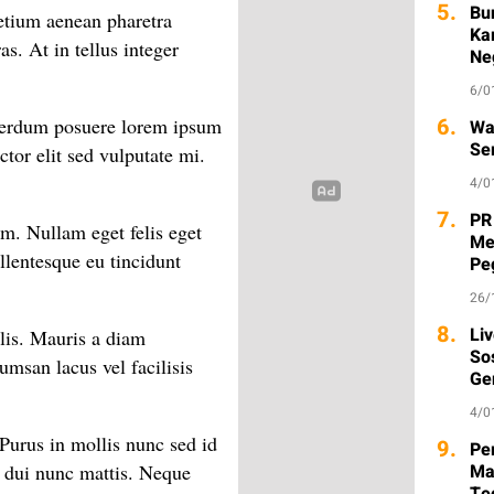
5.
Bu
etium aenean pharetra
Ka
s. At in tellus integer
Ne
6/0
6.
terdum posuere lorem ipsum
Wa
Se
uctor elit sed vulputate mi.
4/0
7.
PR
am. Nullam eget felis eget
Me
ellentesque eu tincidunt
Pe
26/
8.
Li
lis. Mauris a diam
So
msan lacus vel facilisis
Ge
4/0
 Purus in mollis nunc sed id
9.
Pem
Ma
 dui nunc mattis. Neque
Te