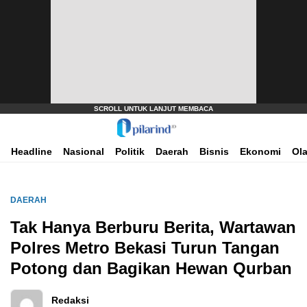
Dimana Arah Bangsa Bermula
Pilarind.id
Headline
Nasional
Politik
Daerah
Bisnis
Ekonomi
Ol
DAERAH
Tak Hanya Berburu Berita, Wartawan
Polres Metro Bekasi Turun Tangan
Potong dan Bagikan Hewan Qurban
Redaksi