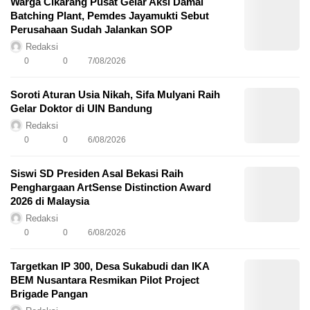
Warga Cikarang Pusat Gelar Aksi Damai
Batching Plant, Pemdes Jayamukti Sebut
Perusahaan Sudah Jalankan SOP
Redaksi
0
0
7/08/2026
Soroti Aturan Usia Nikah, Sifa Mulyani Raih
Gelar Doktor di UIN Bandung
Redaksi
0
0
6/08/2026
Siswi SD Presiden Asal Bekasi Raih
Penghargaan ArtSense Distinction Award
2026 di Malaysia
Redaksi
0
0
6/08/2026
Targetkan IP 300, Desa Sukabudi dan IKA
BEM Nusantara Resmikan Pilot Project
Brigade Pangan