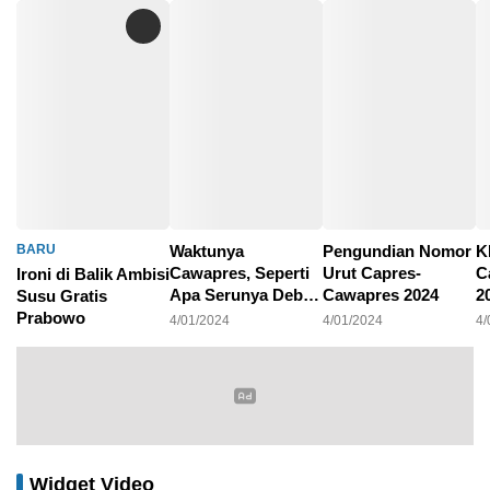
BARU
Waktunya
Pengundian Nomor
K
Cawapres, Seperti
Urut Capres-
C
Ironi di Balik Ambisi
Apa Serunya Debat
Cawapres 2024
2
Susu Gratis
Pilpres 2024?
P
Prabowo
4/01/2024
4/01/2024
4/
4/01/2024
Widget Video