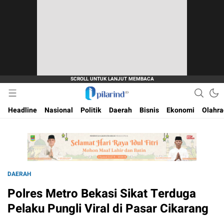
Dimana Arah Bangsa Bermula
Pilarind.id
Headline
Nasional
Politik
Daerah
Bisnis
Ekonomi
Olahr
DAERAH
Polres Metro Bekasi Sikat Terduga
Pelaku Pungli Viral di Pasar Cikarang