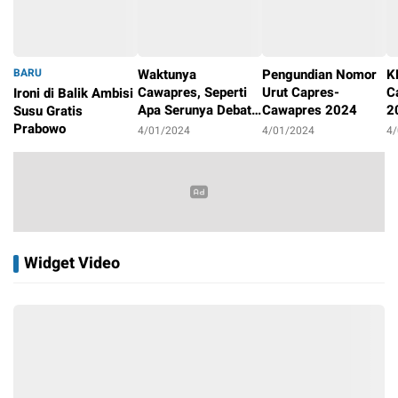
BARU
Waktunya
Pengundian Nomor
K
Cawapres, Seperti
Urut Capres-
C
Ironi di Balik Ambisi
Apa Serunya Debat
Cawapres 2024
2
Susu Gratis
Pilpres 2024?
P
Prabowo
4/01/2024
4/01/2024
4
4/01/2024
Widget Video