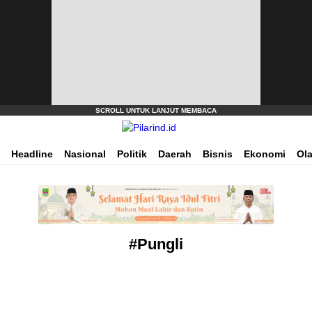
Dimana Arah Bangsa Bermula
Pilarind.id
Headline
Nasional
Politik
Daerah
Bisnis
Ekonomi
Ol
#Pungli