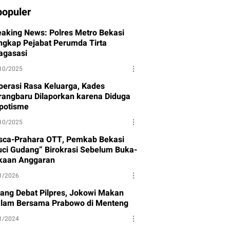
populer
eaking News: Polres Metro Bekasi
ngkap Pejabat Perumda Tirta
agasasi
10/2025
perasi Rasa Keluarga, Kades
rangbaru Dilaporkan karena Diduga
potisme
10/2025
sca-Prahara OTT, Pemkab Bekasi
uci Gudang” Birokrasi Sebelum Buka-
kaan Anggaran
1/2026
lang Debat Pilpres, Jokowi Makan
lam Bersama Prabowo di Menteng
1/2024