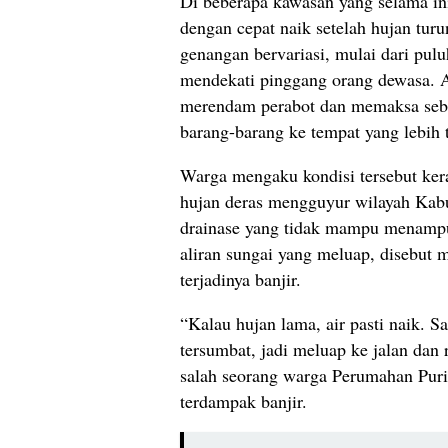
Di beberap
a kawasan yang selama ini
dengan cepat naik setelah hujan tur
genangan bervariasi, mulai dari
pulu
mendekati pinggang orang dewasa. 
merendam perabot dan memaksa se
barang-barang ke tempat yang lebih t
Warga mengaku kondisi tersebut kera
hujan deras mengguyur wilayah Kab
drainase yang tidak mampu menampu
aliran sungai yang meluap, disebut 
terjadinya banjir.
“
Kalau hujan lama, air pasti naik. Sa
tersumbat, jadi meluap ke jalan dan
salah seorang warga Perumahan Pur
terdampak banjir.