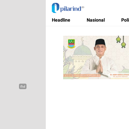
Pilarind.id
Dimana Arah Bangsa Bermula
Headline
Nasional
Poli