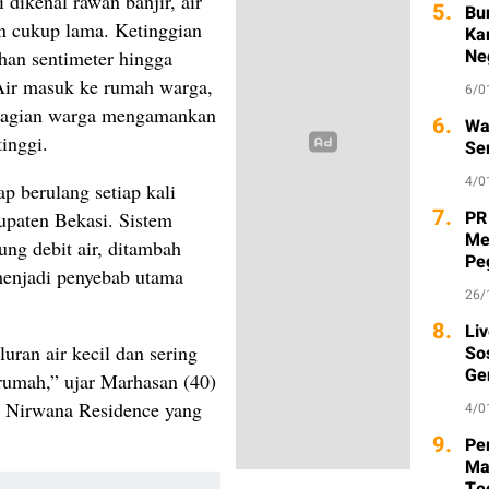
 dikenal rawan banjir, air
5.
Bu
un cukup lama. Ketinggian
Ka
Ne
han sentimeter hingga
Air masuk ke rumah warga,
6/0
bagian warga mengamankan
6.
Wa
inggi.
Se
4/0
p berulang setiap kali
7.
PR
upaten Bekasi. Sistem
Me
ng debit air, ditambah
Pe
menjadi penyebab utama
26/
8.
Li
luran air kecil dan sering
So
Ge
 rumah,” ujar Marhasan (40)
i Nirwana Residence yang
4/0
9.
Pem
Ma
Te