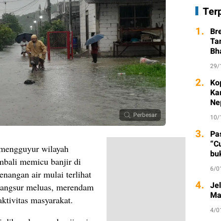
Ter
1.
Br
Ta
Bh
29/
2.
Ko
Ka
Ne
Perbesar
10/
3.
Pa
“C
g mengguyur wilayah
bu
mbali memicu banjir di
6/0
nangan air mulai terlihat
4.
Je
erangsur meluas, merendam
Ma
tivitas masyarakat.
4/0