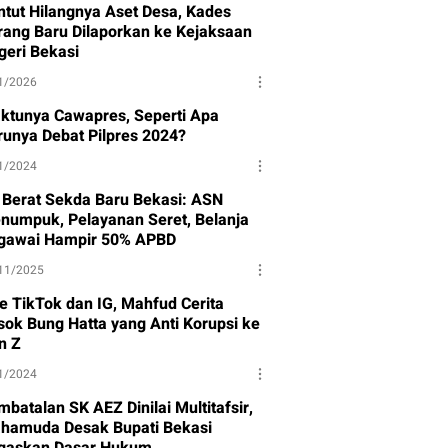
ntut Hilangnya Aset Desa, Kades
rang Baru Dilaporkan ke Kejaksaan
geri Bekasi
1/2026
ktunya Cawapres, Seperti Apa
runya Debat Pilpres 2024?
1/2024
 Berat Sekda Baru Bekasi: ASN
numpuk, Pelayanan Seret, Belanja
gawai Hampir 50% APBD
11/2025
ve TikTok dan IG, Mahfud Cerita
sok Bung Hatta yang Anti Korupsi ke
n Z
1/2024
batalan SK AEZ Dinilai Multitafsir,
hamuda Desak Bupati Bekasi
gaskan Dasar Hukum