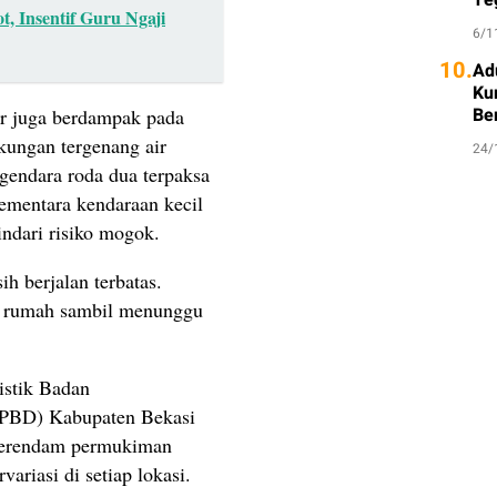
t, Insentif Guru Ngaji
6/1
10.
Ad
Ku
Be
r juga berdampak pada
gkungan tergenang air
24/
ngendara roda dua terpaksa
ementara kendaraan kecil
ndari risiko mogok.
h berjalan terbatas.
i rumah sambil menunggu
istik Badan
BPBD) Kabupaten Bekasi
 merendam permukiman
ariasi di setiap lokasi.