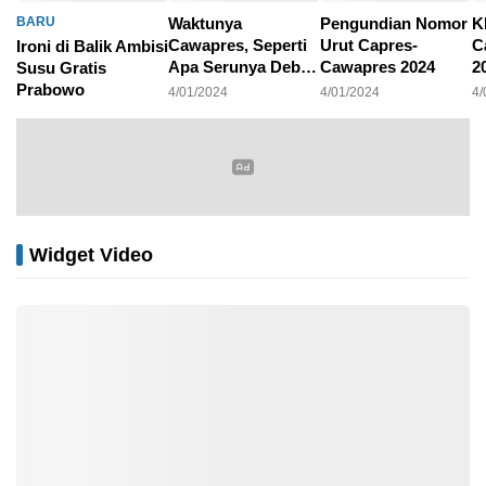
BARU
Waktunya
Pengundian Nomor
K
Cawapres, Seperti
Urut Capres-
C
Ironi di Balik Ambisi
Apa Serunya Debat
Cawapres 2024
2
Susu Gratis
Pilpres 2024?
P
Prabowo
4/01/2024
4/01/2024
4/
4/01/2024
Widget Video