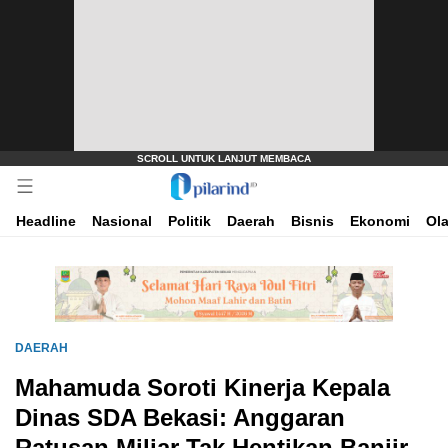
Dimana Arah Bangsa Bermula
Pilarind.id
Headline
Nasional
Politik
Daerah
Bisnis
Ekonomi
Ol
DAERAH
Mahamuda Soroti Kinerja Kepala
Dinas SDA Bekasi: Anggaran
Ratusan Miliar Tak Hentikan Banjir