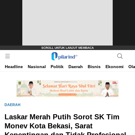
Dimana Arah Bangsa Bermula
Pilarind.id
Headline
Nasional
Politik
Daerah
Bisnis
Ekonomi
Ol
DAERAH
Laskar Merah Putih Sorot SK Tim
Monev Kota Bekasi, Sarat
Kepentingan dan Tidak Profesional