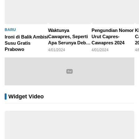
BARU
Waktunya
Pengundian Nomor
K
Cawapres, Seperti
Urut Capres-
C
Ironi di Balik Ambisi
Apa Serunya Debat
Cawapres 2024
2
Susu Gratis
Pilpres 2024?
P
Prabowo
4/01/2024
4/01/2024
4/
4/01/2024
Widget Video