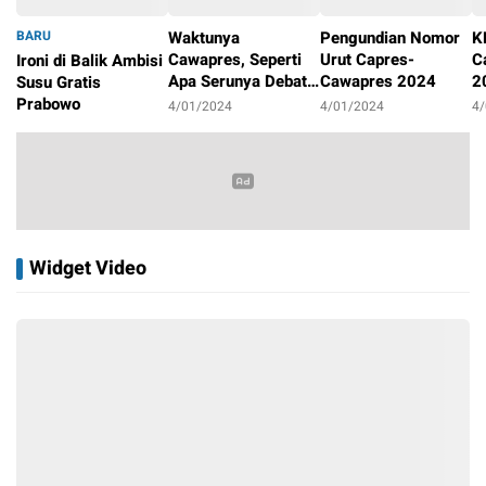
BARU
Waktunya
Pengundian Nomor
K
Cawapres, Seperti
Urut Capres-
C
Ironi di Balik Ambisi
Apa Serunya Debat
Cawapres 2024
2
Susu Gratis
Pilpres 2024?
P
Prabowo
4/01/2024
4/01/2024
4
4/01/2024
Widget Video