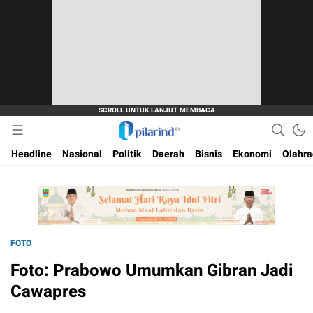
Dimana Arah Bangsa Bermula
Pilarind.id
Headline
Nasional
Politik
Daerah
Bisnis
Ekonomi
Olahr
FOTO
Foto: Prabowo Umumkan Gibran Jadi
Cawapres