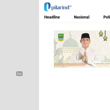
Pilarind.id
Dimana Arah Bangsa Bermula
Headline
Nasional
Poli