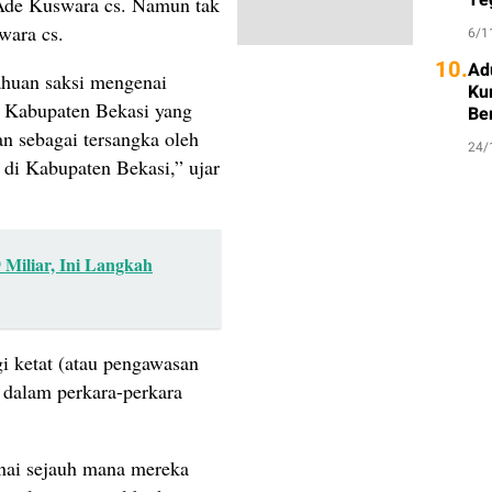
 Ade Kuswara cs. Namun tak
wara cs.
6/1
10.
Ad
tahuan saksi mengenai
Ku
i Kabupaten Bekasi yang
Be
an sebagai tersangka oleh
24/
 di Kabupaten Bekasi,” ujar
 Miliar, Ini Langkah
gi ketat (atau pengawasan
” dalam perkara-perkara
nai sejauh mana mereka