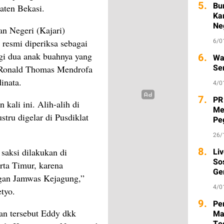
5.
Bu
aten Bekasi.
Ka
Ne
n Negeri (Kajari)
6/0
resmi diperiksa sebagai
ngi dua anak buahnya yang
6.
Wa
Se
s Ronald Thomas Mendrofa
inata.
4/0
7.
PR
kali ini. Alih-alih di
Me
tru digelar di Pusdiklat
Pe
26/
8.
saksi dilakukan di
Li
So
rta Timur, karena
Ge
gan Jamwas Kejagung,”
4/0
tyo.
9.
Pem
n tersebut Eddy dkk
Ma
Te