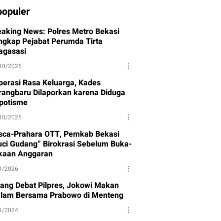
populer
eaking News: Polres Metro Bekasi
ngkap Pejabat Perumda Tirta
agasasi
10/2025
perasi Rasa Keluarga, Kades
rangbaru Dilaporkan karena Diduga
potisme
10/2025
sca-Prahara OTT, Pemkab Bekasi
uci Gudang” Birokrasi Sebelum Buka-
kaan Anggaran
1/2026
lang Debat Pilpres, Jokowi Makan
lam Bersama Prabowo di Menteng
1/2024