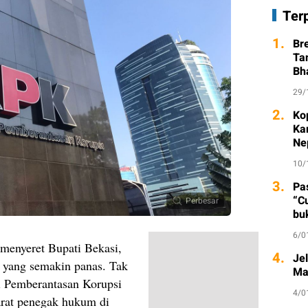
Ter
1.
Br
Ta
Bh
29/
2.
Ko
Ka
Ne
10/
3.
Pa
“C
Perbesar
bu
6/0
 menyeret Bupati Bekasi,
4.
Je
yang semakin panas. Tak
Ma
i Pemberantasan Korupsi
4/0
rat penegak hukum di