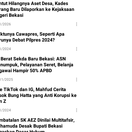
ntut Hilangnya Aset Desa, Kades
rang Baru Dilaporkan ke Kejaksaan
geri Bekasi
1/2026
ktunya Cawapres, Seperti Apa
runya Debat Pilpres 2024?
1/2024
 Berat Sekda Baru Bekasi: ASN
numpuk, Pelayanan Seret, Belanja
gawai Hampir 50% APBD
11/2025
ve TikTok dan IG, Mahfud Cerita
sok Bung Hatta yang Anti Korupsi ke
n Z
1/2024
batalan SK AEZ Dinilai Multitafsir,
hamuda Desak Bupati Bekasi
gaskan Dasar Hukum