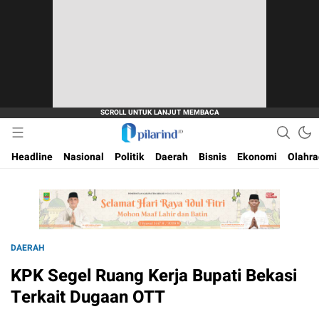
Dimana Arah Bangsa Bermula
Pilarind.id
Headline
Nasional
Politik
Daerah
Bisnis
Ekonomi
Olahr
DAERAH
KPK Segel Ruang Kerja Bupati Bekasi
Terkait Dugaan OTT