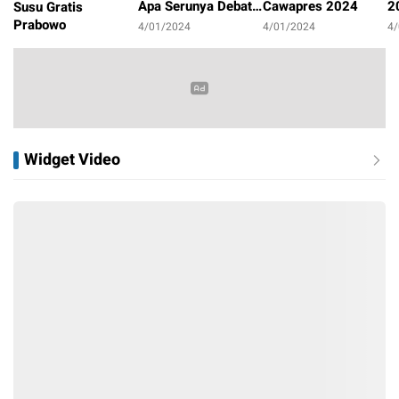
Apa Serunya Debat
Cawapres 2024
2
Susu Gratis
Pilpres 2024?
P
Prabowo
4/01/2024
4/01/2024
4
4/01/2024
Widget Video