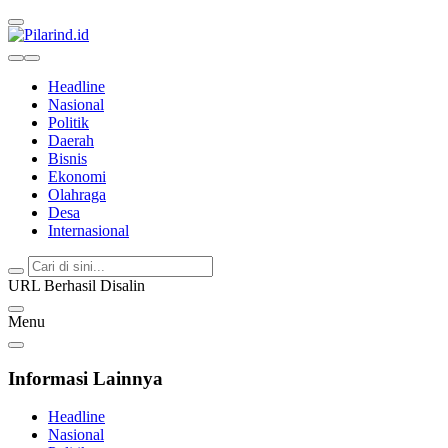
Pilarind.id
Dimana Arah Bangsa Bermula
Headline
Nasional
Politik
Daerah
Bisnis
Ekonomi
Olahraga
Desa
Internasional
URL Berhasil Disalin
Menu
Informasi Lainnya
Headline
Nasional