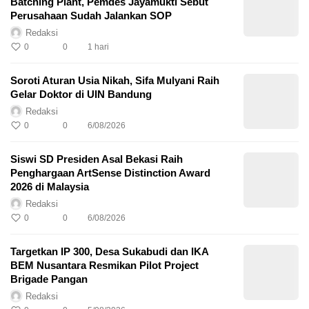
Batching Plant, Pemdes Jayamukti Sebut
Perusahaan Sudah Jalankan SOP
Redaksi
0
0
1 hari
Soroti Aturan Usia Nikah, Sifa Mulyani Raih
Gelar Doktor di UIN Bandung
Redaksi
0
0
6/08/2026
Siswi SD Presiden Asal Bekasi Raih
Penghargaan ArtSense Distinction Award
2026 di Malaysia
Redaksi
0
0
6/08/2026
Targetkan IP 300, Desa Sukabudi dan IKA
BEM Nusantara Resmikan Pilot Project
Brigade Pangan
Redaksi