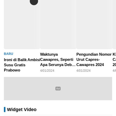
BARU
Waktunya
Pengundian Nomor
K
Cawapres, Seperti
Urut Capres-
C
Ironi di Balik Ambisi
Apa Serunya Debat
Cawapres 2024
2
Susu Gratis
Pilpres 2024?
P
Prabowo
4/01/2024
4/01/2024
4/
4/01/2024
Widget Video