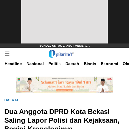
Dimana Arah Bangsa Bermula
Pilarind.id
Headline
Nasional
Politik
Daerah
Bisnis
Ekonomi
Ol
DAERAH
Dua Anggota DPRD Kota Bekasi
Saling Lapor Polisi dan Kejaksaan,
Begini Kronologinya