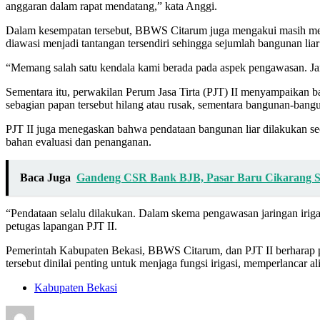
anggaran dalam rapat mendatang,” kata Anggi.
Dalam kesempatan tersebut, BBWS Citarum juga mengakui masih mengh
diawasi menjadi tantangan tersendiri sehingga sejumlah bangunan lia
“Memang salah satu kendala kami berada pada aspek pengawasan. Jaring
Sementara itu, perwakilan Perum Jasa Tirta (PJT) II menyampaikan b
sebagian papan tersebut hilang atau rusak, sementara bangunan-ban
PJT II juga menegaskan bahwa pendataan bangunan liar dilakukan seca
bahan evaluasi dan penanganan.
Baca Juga
Gandeng CSR Bank BJB, Pasar Baru Cikarang Se
“Pendataan selalu dilakukan. Dalam skema pengawasan jaringan irigasi
petugas lapangan PJT II.
Pemerintah Kabupaten Bekasi, BBWS Citarum, dan PJT II berharap pro
tersebut dinilai penting untuk menjaga fungsi irigasi, memperlancar 
Kabupaten Bekasi