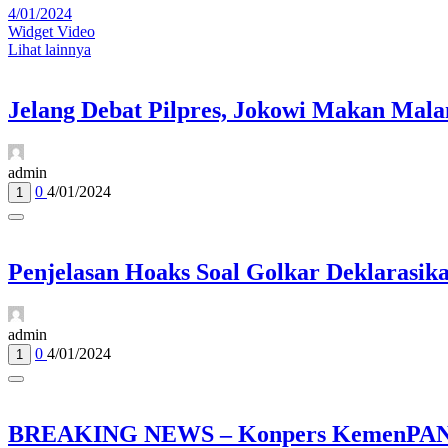
4/01/2024
Widget Video
Lihat lainnya
Jelang Debat Pilpres, Jokowi Makan Mal
admin
0
4/01/2024
1
Penjelasan Hoaks Soal Golkar Deklarasik
admin
0
4/01/2024
1
BREAKING NEWS – Konpers KemenPAN-RB