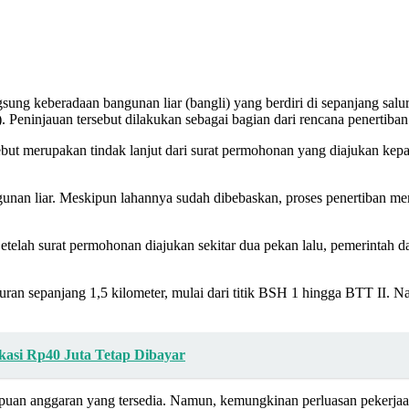
sung keberadaan bangunan liar (bangli) yang berdiri di sepanjang sal
Peninjauan tersebut dilakukan sebagai bagian dari rencana penertiban b
ut merupakan tindak lanjut dari surat permohonan yang diajukan kep
unan liar. Meskipun lahannya sudah dibebaskan, proses penertiban m
etelah surat permohonan diajukan sekitar dua pekan lalu, pemerintah 
n sepanjang 1,5 kilometer, mulai dari titik BSH 1 hingga BTT II. Na
asi Rp40 Juta Tetap Dibayar
uan anggaran yang tersedia. Namun, kemungkinan perluasan pekerjaan m