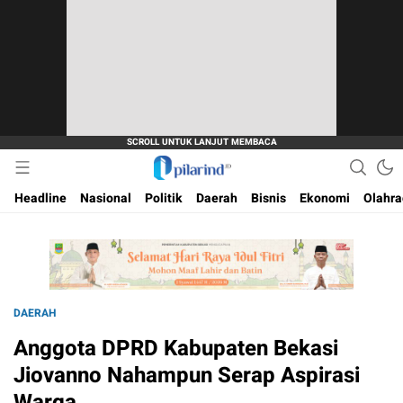
Dimana Arah Bangsa Bermula
Pilarind.id
Headline
Nasional
Politik
Daerah
Bisnis
Ekonomi
Olahr
DAERAH
Anggota DPRD Kabupaten Bekasi
Jiovanno Nahampun Serap Aspirasi
Warga