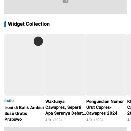
Widget Collection
BARU
Waktunya
Pengundian Nomor
K
Cawapres, Seperti
Urut Capres-
C
Ironi di Balik Ambisi
Apa Serunya Debat
Cawapres 2024
2
Susu Gratis
Pilpres 2024?
P
Prabowo
4/01/2024
4/01/2024
4
4/01/2024