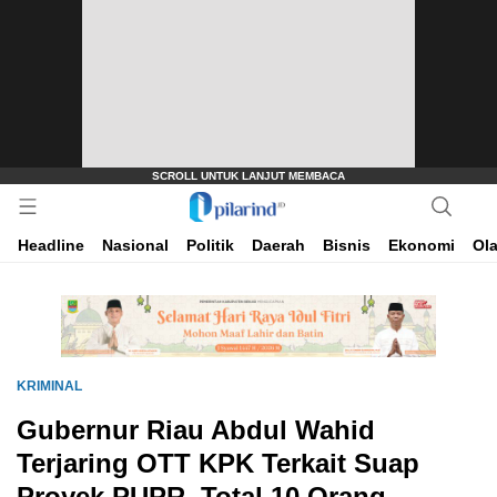
Dimana Arah Bangsa Bermula
Pilarind.id
Headline
Nasional
Politik
Daerah
Bisnis
Ekonomi
Ol
KRIMINAL
Gubernur Riau Abdul Wahid
Terjaring OTT KPK Terkait Suap
Proyek PUPR, Total 10 Orang