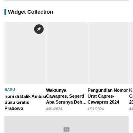
Widget Collection
BARU
Waktunya
Pengundian Nomor
K
Cawapres, Seperti
Urut Capres-
C
Ironi di Balik Ambisi
Apa Serunya Debat
Cawapres 2024
2
Susu Gratis
Pilpres 2024?
P
Prabowo
4/01/2024
4/01/2024
4/
4/01/2024