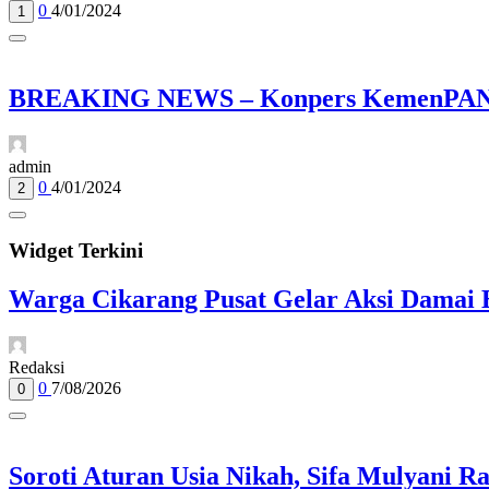
0
4/01/2024
1
BREAKING NEWS – Konpers KemenPAN-RB
admin
0
4/01/2024
2
Widget Terkini
Warga Cikarang Pusat Gelar Aksi Damai 
Redaksi
0
7/08/2026
0
Soroti Aturan Usia Nikah, Sifa Mulyani R