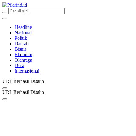
Pilarind.id
Dimana Arah Bangsa Bermula
Headline
Nasional
Politik
Daerah
Bisnis
Ekonomi
Olahraga
Desa
Internasional
URL Berhasil Disalin
URL Berhasil Disalin