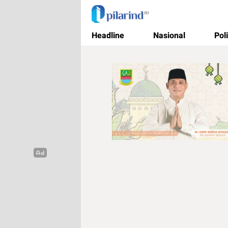
Pilarind.id
Dimana Arah Bangsa Bermula
Headline
Nasional
Poli