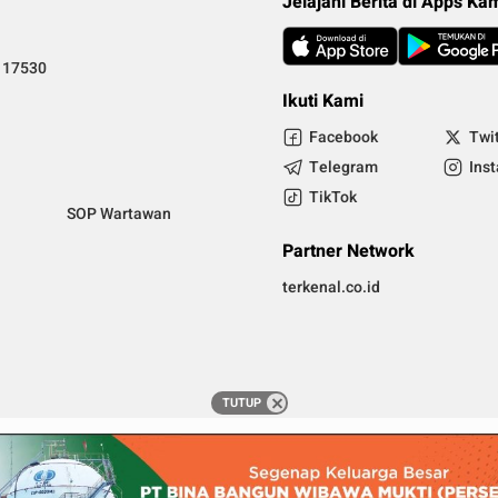
Jelajahi Berita di Apps Ka
i 17530
Ikuti Kami
Facebook
Twi
Telegram
Ins
TikTok
SOP Wartawan
Partner Network
terkenal.co.id
TUTUP