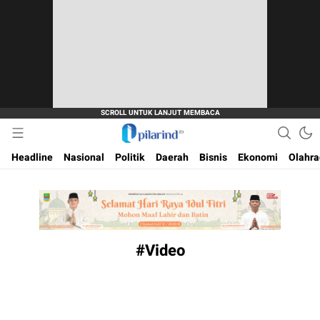
Dimana Arah Bangsa Bermula
Pilarind.id
Headline
Nasional
Politik
Daerah
Bisnis
Ekonomi
Olahr
#Video