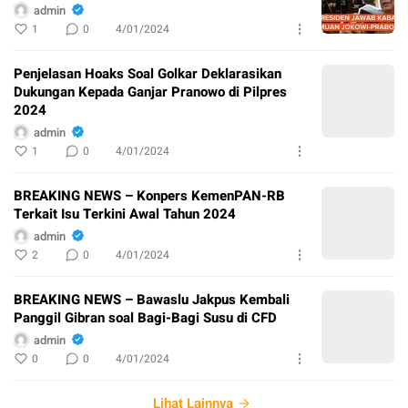
admin
1
0
4/01/2024
Penjelasan Hoaks Soal Golkar Deklarasikan
Dukungan Kepada Ganjar Pranowo di Pilpres
2024
admin
1
0
4/01/2024
BREAKING NEWS – Konpers KemenPAN-RB
Terkait Isu Terkini Awal Tahun 2024
admin
2
0
4/01/2024
BREAKING NEWS – Bawaslu Jakpus Kembali
Panggil Gibran soal Bagi-Bagi Susu di CFD
admin
0
0
4/01/2024
Lihat Lainnya