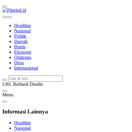
Pilarind.id
Dimana Arah Bangsa Bermula
Headline
Nasional
Politik
Daerah
Bisnis
Ekonomi
Olahraga
Desa
Internasional
URL Berhasil Disalin
Menu
Informasi Lainnya
Headline
Nasional