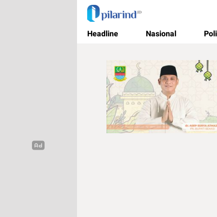
Pilarind.id
Dimana Arah Bangsa Bermula
Headline
Nasional
Poli