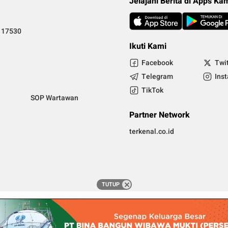
Jelajahi Berita di Apps Ka
i 17530
Ikuti Kami
Facebook
Twi
Telegram
Ins
TikTok
SOP Wartawan
Partner Network
terkenal.co.id
TUTUP