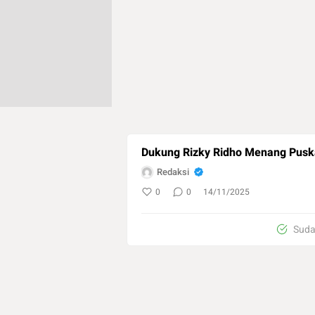
Dukung Rizky Ridho Menang Puská
Redaksi
0
0
14/11/2025
Suda