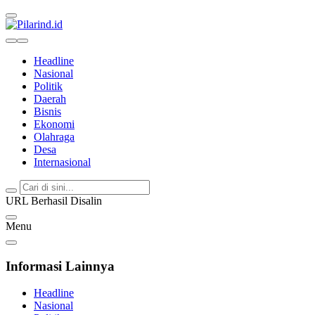
Pilarind.id
Dimana Arah Bangsa Bermula
Headline
Nasional
Politik
Daerah
Bisnis
Ekonomi
Olahraga
Desa
Internasional
URL Berhasil Disalin
Menu
Informasi Lainnya
Headline
Nasional