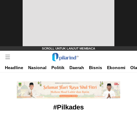
Dimana Arah Bangsa Bermula
Pilarind.id
Headline
Nasional
Politik
Daerah
Bisnis
Ekonomi
Ol
#Pilkades