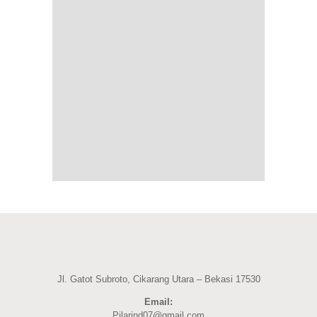
Jl. Gatot Subroto, Cikarang Utara – Bekasi 17530
Email:
Pilarind07@gmail.com