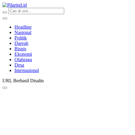
Pilarind.id
Dimana Arah Bangsa Bermula
Headline
Nasional
Politik
Daerah
Bisnis
Ekonomi
Olahraga
Desa
Internasional
URL Berhasil Disalin