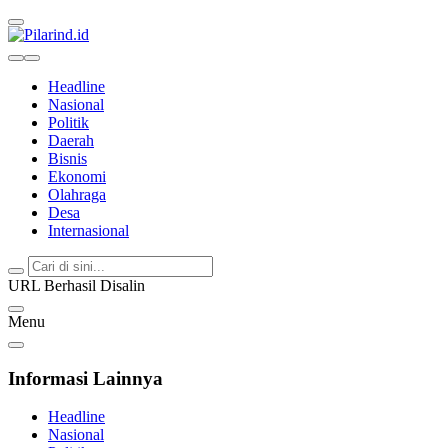
Pilarind.id
Dimana Arah Bangsa Bermula
Headline
Nasional
Politik
Daerah
Bisnis
Ekonomi
Olahraga
Desa
Internasional
URL Berhasil Disalin
Menu
Informasi Lainnya
Headline
Nasional