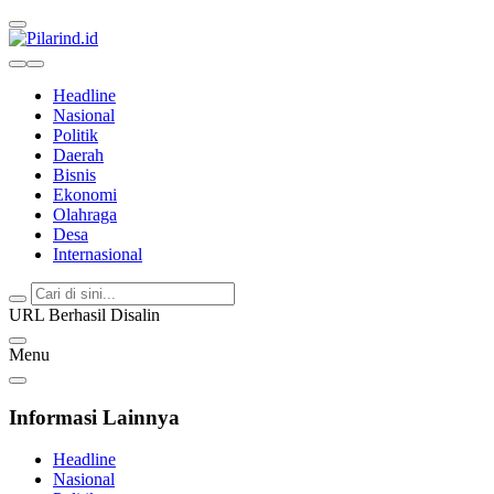
Pilarind.id
Dimana Arah Bangsa Bermula
Headline
Nasional
Politik
Daerah
Bisnis
Ekonomi
Olahraga
Desa
Internasional
URL Berhasil Disalin
Menu
Informasi Lainnya
Headline
Nasional