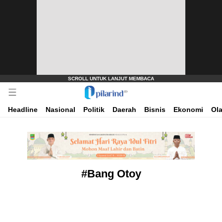
Dimana Arah Bangsa Bermula
Pilarind.id
Headline
Nasional
Politik
Daerah
Bisnis
Ekonomi
Ol
#Bang Otoy